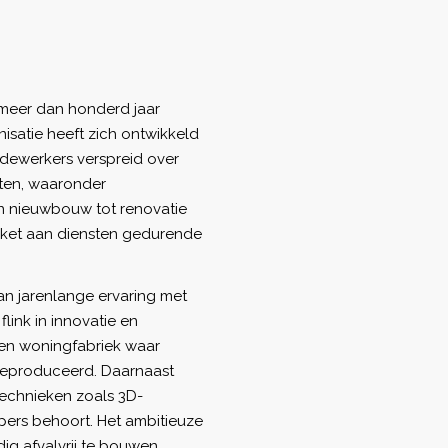
 meer dan honderd jaar
isatie heeft zich ontwikkeld
dewerkers verspreid over
enten, waaronder
n nieuwbouw tot renovatie
akket aan diensten gedurende
van jarenlange ervaring met
flink in innovatie en
gen woningfabriek waar
 geproduceerd. Daarnaast
echnieken zoals 3D-
pers behoort. Het ambitieuze
g afvalvrij te bouwen,