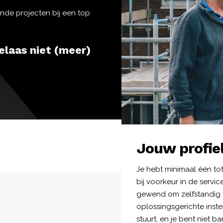
ende projecten bij een top
elaas niet (meer)
Jouw profie
Je hebt minimaal één tot
bij voorkeur in de servi
gewend om zelfstandig t
oplossingsgerichte inste
stuurt, en je bent niet 