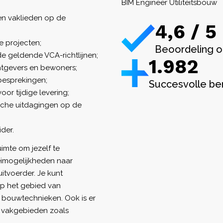
BIM Engineer Utiliteitsbouw
n vaklieden op de
4,6 / 5
e projecten;
Beoordeling o
e geldende VCA-richtlijnen;
1.982
htgevers en bewoners;
besprekingen;
Succesvolle be
or tijdige levering;
sche uitdagingen op de
der.
imte om jezelf te
eimogelijkheden naar
uitvoerder. Je kunt
op het gebied van
bouwtechnieken. Ook is er
ke vakgebieden zoals