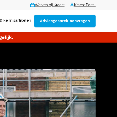
Werken bij Kracht
Kracht Portal
& kennisartikelen
Adviesgesprek aanvragen
elijk.