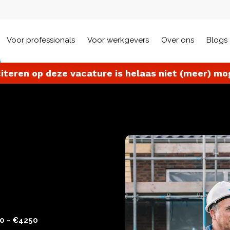
Voor professionals
Voor werkgevers
Over ons
Blogs 
citeren op deze vacature is helaas niet (meer) mog
0 - €4250