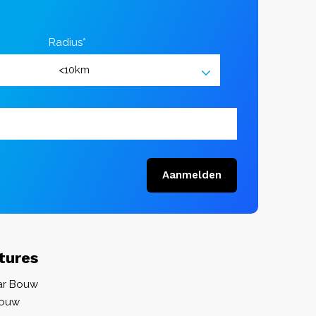
Radius*
Aanmelden
tures
aar Bouw
bouw