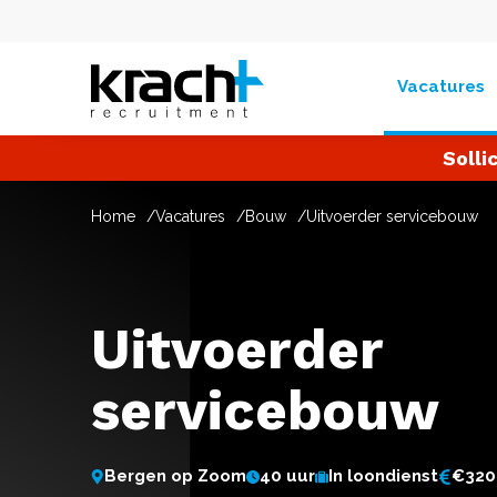
Vacatures
Solli
Home
Vacatures
Bouw
Uitvoerder servicebouw
Uitvoerder
servicebouw
Bergen op Zoom
40 uur
In loondienst
€320