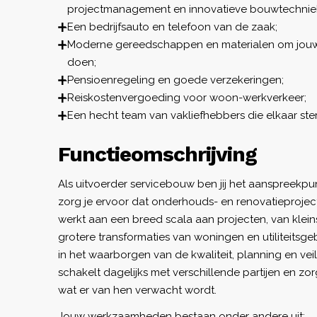
projectmanagement en innovatieve bouwtechnie
Een bedrijfsauto en telefoon van de zaak;
Moderne gereedschappen en materialen om jou
doen;
Pensioenregeling en goede verzekeringen;
Reiskostenvergoeding voor woon-werkverkeer;
Een hecht team van vakliefhebbers die elkaar ste
Functieomschrijving
Als uitvoerder servicebouw ben jij het aanspreekp
zorg je ervoor dat onderhouds- en renovatieprojec
werkt aan een breed scala aan projecten, van klein
grotere transformaties van woningen en utiliteitsge
in het waarborgen van de kwaliteit, planning en ve
schakelt dagelijks met verschillende partijen en zo
wat er van hen verwacht wordt.
Jouw werkzaamheden bestaan onder andere uit: