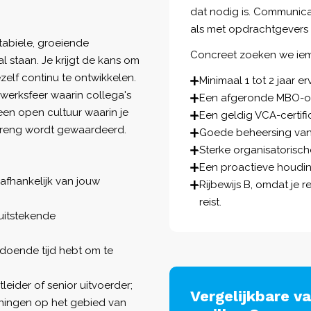
dat nodig is. Communicat
als met opdrachtgevers 
stabiele, groeiende
Concreet zoeken we ie
 staan. Je krijgt de kans om
zelf continu te ontwikkelen.
Minimaal 1 tot 2 jaar e
werksfeer waarin collega's
Een afgeronde MBO-opl
een open cultuur waarin je
Een geldig VCA-certific
nbreng wordt gewaardeerd.
Goede beheersing van 
Sterke organisatorisc
Een proactieve houdin
afhankelijk van jouw
Rijbewijs B, omdat je 
reist.
uitstekende
oldoende tijd hebt om te
eider of senior uitvoerder;
Vergelijkbare v
ningen op het gebied van