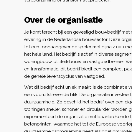
verduurzaming of transformatieprojecten.
Over de organisatie
Je komt terecht bij een gevestigd bouwbedrijf met
ervaring in de Nederlandse bouwsector. Deze organ
tot een toonaangevende speler met bijna 2.000 me
het hele land. Het bedrijf is actief in diverse segm
woningbouw, utiliteitsbouw en vastgoedbeheer. Va
en transformatie, dit bedrijf biedt een compleet p
de gehele levenscyclus van vastgoed.
Wat dit bedrijf echt uniek maakt, is de combinatie 
een vooruitstrevende blik. De organisatie investeert 
duurzaamheid. Zo beschikt het bedrijf over een ei
woningen sneller, schoner en circulairder worden
experimenteert de organisatie met baanbrekende t
betonprinten, waarmee het tot de Europese voorlo
duurzaamheidsprogramma heeft als doel om volledi