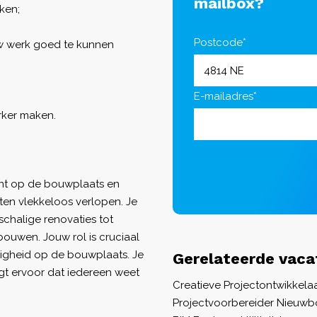
mailbox?
ken;
Postcode*
w werk goed te kunnen
E-mailadres*
rker maken.
unt op de bouwplaats en
ten vlekkeloos verlopen. Je
schalige renovaties tot
bouwen. Jouw rol is cruciaal
iligheid op de bouwplaats. Je
Gerelateerde vaca
rgt ervoor dat iedereen weet
Creatieve Projectontwikkel
Projectvoorbereider Nieuw