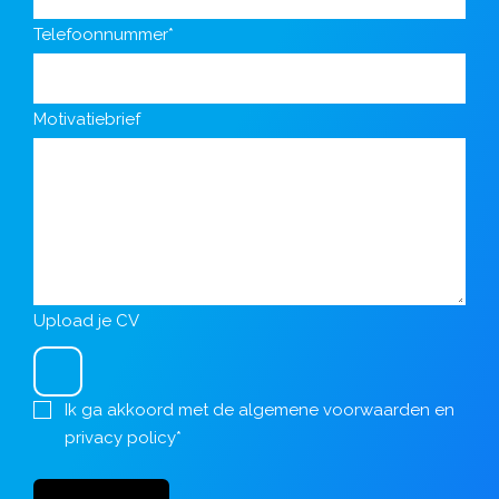
Telefoonnummer*
Motivatiebrief
Upload je CV
Ik ga akkoord met de
algemene voorwaarden
en
privacy policy
*