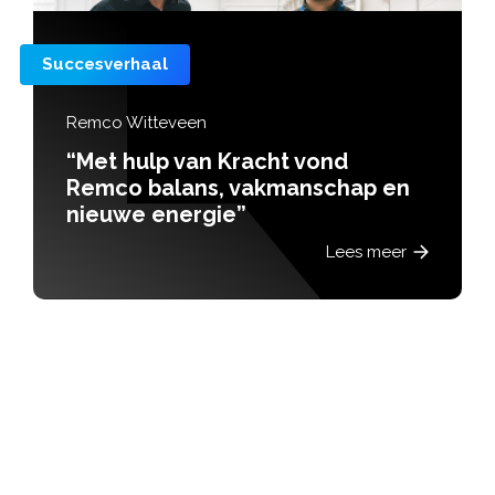
Succesverhaal
Peter Slegt
acht vond
“Via Kracht zette
akmanschap en
die hem ruimte g
groeien én te b
Lees meer