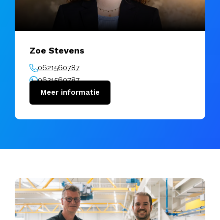
Zoe Stevens
0621560787
0621560787
zoe@vanuitkracht.nl
Meer informatie