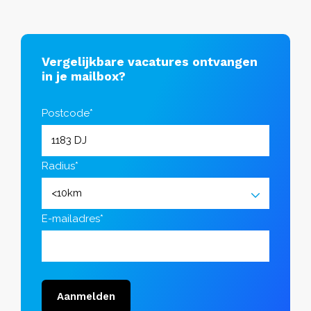
Vergelijkbare vacatures ontvangen
in je mailbox?
Postcode*
Radius*
E-mailadres*
Aanmelden