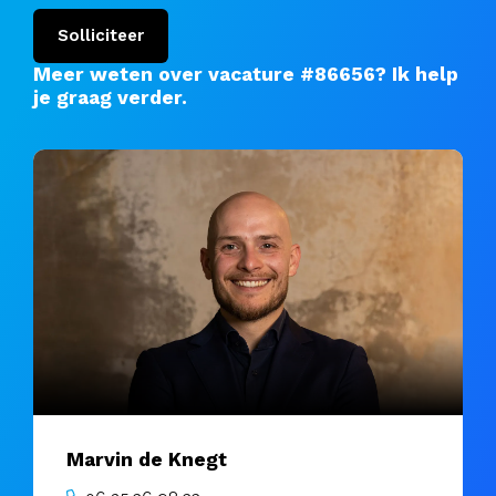
Solliciteer
Meer weten over vacature #86656?
Ik help
je graag verder
.
Marvin de Knegt