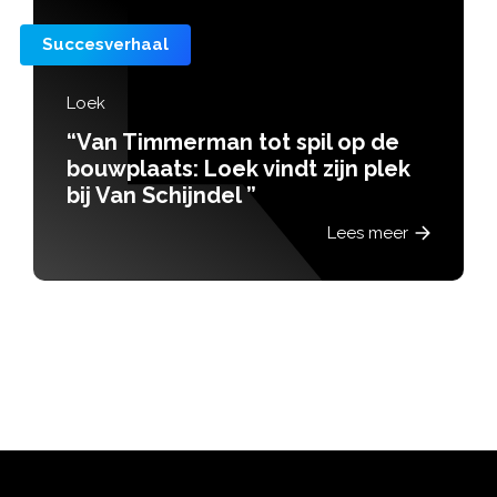
Succesverhaal
Kyshia
“Het mooie pl
n tot spil op de
werd van BINX,
ek vindt zijn plek
el ”
Lees meer