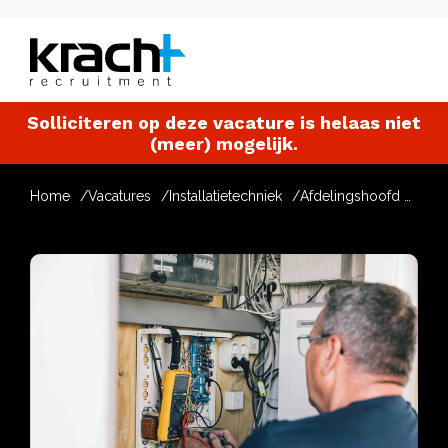
Solliciteren op deze vacature is helaas niet
(meer) mogelijk.
Home
Vacatures
Installatietechniek
Afdelingshoofd Beveiligingssystemen