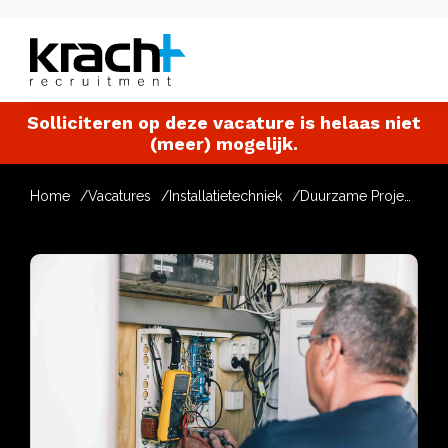
Solliciteren op deze vacature is helaas niet
(meer) mogelijk.
Home
Vacatures
Installatietechniek
Duurzame Projectleider W