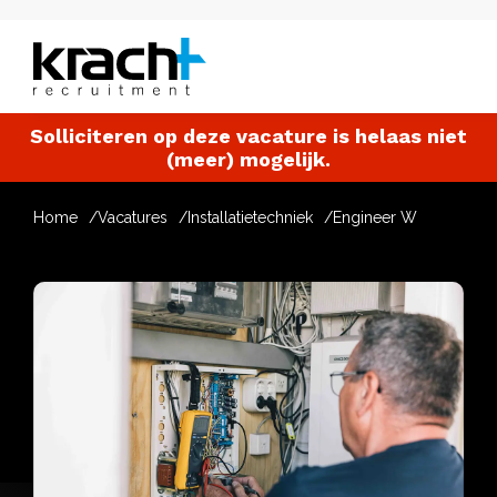
Solliciteren op deze vacature is helaas niet
(meer) mogelijk.
Home
Vacatures
Installatietechniek
Engineer W