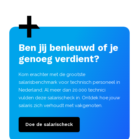
Ben jij benieuwd of je
genoeg verdient?
Kom erachter met de grootste
salarisbenchmark voor technisch personeel in
Nederland. Al meer dan 20.000 technici
vulden deze salarischeck in. Ontdek hoe jouw
salaris zich verhoudt met vakgenoten.
Doe de salarischeck