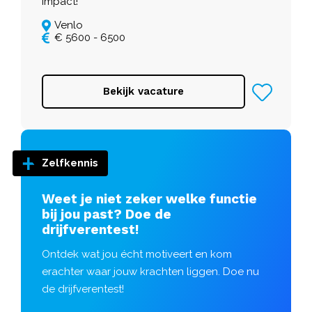
impact!
Venlo
€ 5600 - 6500
Bekijk vacature
Zelfkennis
Weet je niet zeker welke functie
bij jou past? Doe de
drijfverentest!
Ontdek wat jou écht motiveert en kom
erachter waar jouw krachten liggen. Doe nu
de drijfverentest!