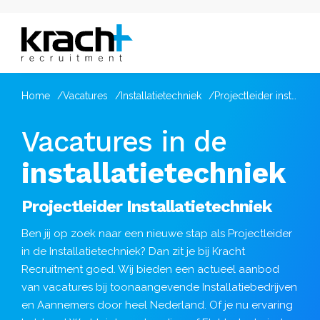
Home
Vacatures
Installatietechniek
Projectleider installatietechniek
Vacatures in de
installatietechniek
Projectleider Installatietechniek
Ben jij op zoek naar een nieuwe stap als Projectleider
in de Installatietechniek? Dan zit je bij Kracht
Recruitment goed. Wij bieden een actueel aanbod
van
vacatures
bij toonaangevende Installatiebedrijven
en Aannemers door heel Nederland. Of je nu ervaring