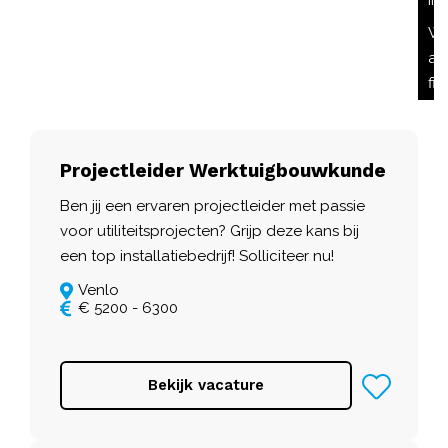
in
Wi
all
fil
Projectleider Werktuigbouwkunde
Ben jij een ervaren projectleider met passie
voor utiliteitsprojecten? Grijp deze kans bij
een top installatiebedrijf! Solliciteer nu!
Venlo
€ 5200 - 6300
Bekijk vacature