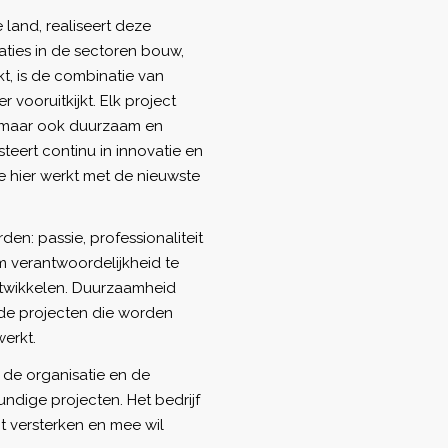
 land, realiseert deze
ties in de sectoren bouw,
akt, is de combinatie van
 vooruitkijkt. Elk project
d, maar ook duurzaam en
teert continu in innovatie en
 hier werkt met de nieuwste
en: passie, professionaliteit
 verantwoordelijkheid te
ntwikkelen. Duurzaamheid
n de projecten die worden
erkt.
 de organisatie en de
ige projecten. Het bedrijf
t versterken en mee wil