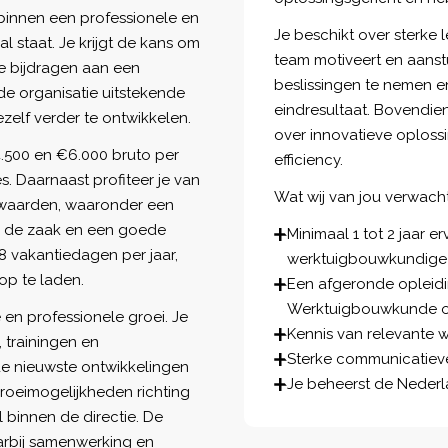
 binnen een professionele en
Je beschikt over sterke 
 staat. Je krijgt de kans om
team motiveert en aanstuu
ie bijdragen aan een
beslissingen te nemen e
e organisatie uitstekende
eindresultaat. Bovendie
elf verder te ontwikkelen.
over innovatieve oploss
.500 en €6.000 bruto per
efficiency.
s. Daarnaast profiteer je van
Wat wij van jou verwach
rwaarden, waaronder een
an de zaak en een goede
Minimaal 1 tot 2 jaar er
8 vakantiedagen per jaar,
werktuigbouwkundige i
op te laden.
Een afgeronde opleidi
Werktuigbouwkunde of 
 en professionele groei. Je
Kennis van relevante w
 trainingen en
Sterke communicatieve
t de nieuwste ontwikkelingen
Je beheerst de Nederla
roeimogelijkheden richting
l binnen de directie. De
aarbij samenwerking en