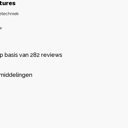
tures
ietechniek
w
p basis van 282 reviews
middelingen