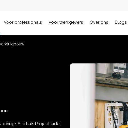
Voor professionals
Voor werkgevers
Over ons
Blogs 
 Werktuigbouw
000
oering? Start als Projectleider