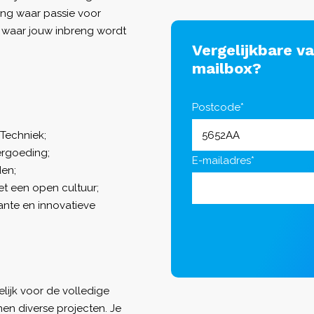
ing waar passie voor
n waar jouw inbreng wordt
Vergelijkbare v
mailbox?
Postcode*
Techniek;
ergoeding;
E-mailadres*
den;
t een open cultuur;
ante en innovatieve
lijk voor de volledige
nen diverse projecten. Je