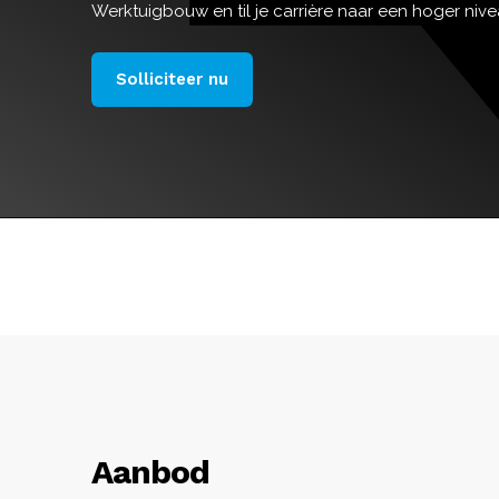
Werktuigbouw en til je carrière naar een hoger nive
Solliciteer nu
Aanbod