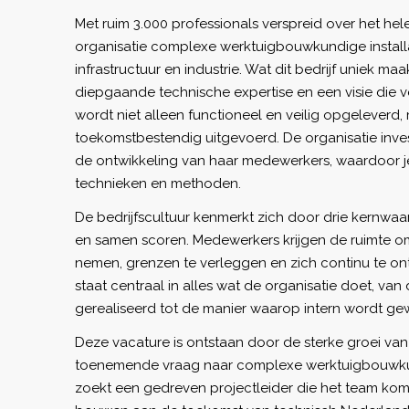
Met ruim 3.000 professionals verspreid over het hele
organisatie complexe werktuigbouwkundige installa
infrastructuur en industrie. Wat dit bedrijf uniek ma
diepgaande technische expertise en een visie die ver
wordt niet alleen functioneel en veilig opgelever
toekomstbestendig uitgevoerd. De organisatie inves
de ontwikkeling van haar medewerkers, waardoor je
technieken en methoden.
De bedrijfscultuur kenmerkt zich door drie kernwaard
en samen scoren. Medewerkers krijgen de ruimte om
nemen, grenzen te verleggen en zich continu te o
staat centraal in alles wat de organisatie doet, va
gerealiseerd tot de manier waarop intern wordt gew
Deze vacature is ontstaan door de sterke groei van
toenemende vraag naar complexe werktuigbouwkund
zoekt een gedreven projectleider die het team kom