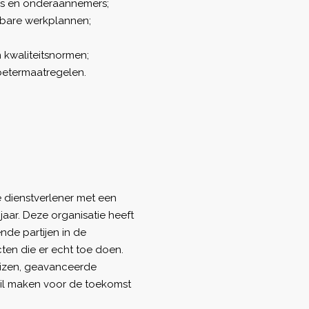
rs en onderaannemers;
erbare werkplannen;
 kwaliteitsnormen;
betermaatregelen.
 dienstverlener met een
aar. Deze organisatie heeft
de partijen in de
ten die er echt toe doen.
uizen, geavanceerde
chil maken voor de toekomst