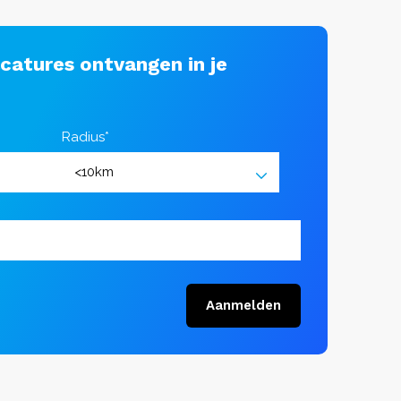
acatures ontvangen in je
Radius*
Aanmelden