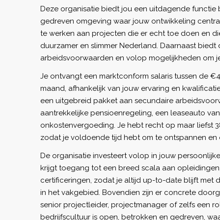
Deze organisatie biedt jou een uitdagende functie
gedreven omgeving waar jouw ontwikkeling centraal
te werken aan projecten die er echt toe doen en d
duurzamer en slimmer Nederland. Daarnaast biedt d
arbeidsvoorwaarden en volop mogelijkheden om jez
Je ontvangt een marktconform salaris tussen de €4
maand, afhankelijk van jouw ervaring en kwalificatie
een uitgebreid pakket aan secundaire arbeidsvoo
aantrekkelijke pensioenregeling, een leaseauto v
onkostenvergoeding. Je hebt recht op maar liefst 3
zodat je voldoende tijd hebt om te ontspannen en 
De organisatie investeert volop in jouw persoonlijke
krijgt toegang tot een breed scala aan opleidingen,
certificeringen, zodat je altijd up-to-date blijft me
in het vakgebied. Bovendien zijn er concrete doorg
senior projectleider, projectmanager of zelfs een ro
bedrijfscultuur is open, betrokken en gedreven, w