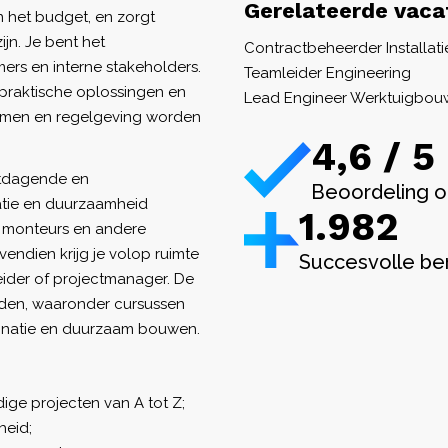
Gerelateerde vaca
n het budget, en zorgt
jn. Je bent het
Contractbeheerder Installat
rs en interne stakeholders.
Teamleider Engineering
 praktische oplossingen en
Lead Engineer Werktuigbou
ormen en regelgeving worden
4,6 / 5
uitdagende en
Beoordeling o
atie en duurzaamheid
1.982
, monteurs en andere
vendien krijg je volop ruimte
Succesvolle be
leider of projectmanager. De
eden, waaronder cursussen
inatie en duurzaam bouwen.
ge projecten van A tot Z;
heid;