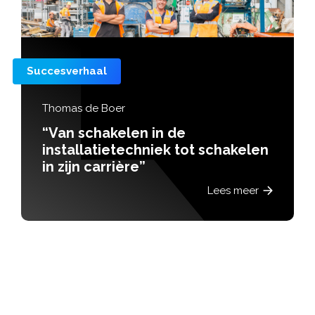
Succesverhaal
schakelen
Jasper
Lees meer
“Hoe ga je van modeller
programmeren?”