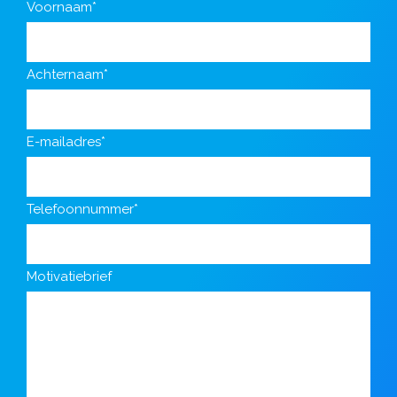
Voornaam*
Achternaam*
E-mailadres*
Telefoonnummer*
Motivatiebrief