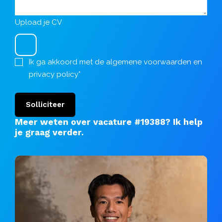
Upload je CV
Ik ga akkoord met de
algemene voorwaarden
en
privacy policy
*
Solliciteer
Meer weten over vacature #19388?
Ik help
je graag verder
.