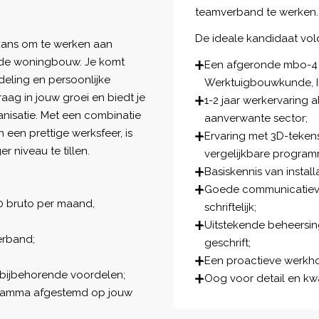
teamverband te werken.
De ideale kandidaat vol
e kans om te werken aan
r de woningbouw. Je komt
Een afgeronde mbo-4 o
deling en persoonlijke
Werktuigbouwkunde, Ins
raag in jouw groei en biedt je
1-2 jaar werkervaring a
nisatie. Met een combinatie
aanverwante sector;
en prettige werksfeer, is
Ervaring met 3D-teken
r niveau te tillen.
vergelijkbare program
Basiskennis van instal
Goede communicatieve
0 bruto per maand,
schriftelijk;
Uitstekende beheersin
erband;
geschrift;
Een proactieve werkh
bijbehorende voordelen;
Oog voor detail en kwa
ogramma afgestemd op jouw