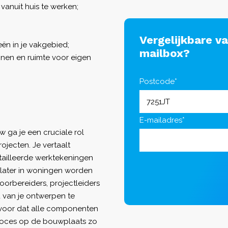
vanuit huis te werken;
Vergelijkbare v
ën in je vakgebied;
mailbox?
ijnen en ruimte voor eigen
Postcode*
E-mailadres*
 ga je een cruciale rol
ojecten. Je vertaalt
tailleerde werktekeningen
 later in woningen worden
rbereiders, projectleiders
van je ontwerpen te
rvoor dat alle componenten
eproces op de bouwplaats zo