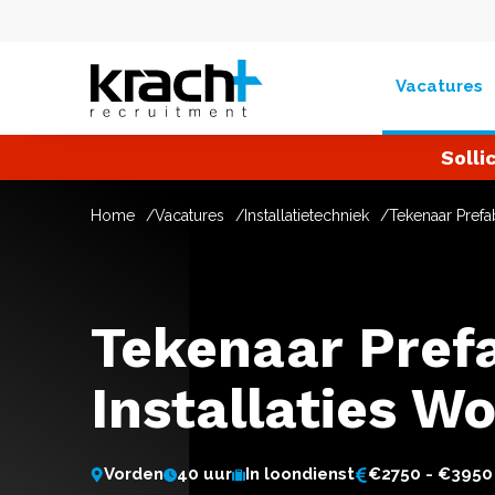
Vacatures
Solli
Home
Vacatures
Installatietechniek
Tekenaar Prefa
Tekenaar Pref
Installaties W
Vorden
40 uur
In loondienst
€2750 - €3950