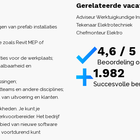
Gerelateerde vaca
Adviseur Werktuigkundige Ins
Tekenaar Elektrotechniek
n van prefab installaties
Chefmonteur Elektro
 zoals Revit MEP of
4,6 / 5
aties voor de werkplaats;
Beoordeling o
aalbaarheid en
1.982
ssingen;
Succesvolle be
teams en andere disciplines;
 van uitvoering en klanten.
jkheden. Je kunt je
erkvoorbereider. Het bedrijf
ebied van nieuwe software
s voortdurend kunt