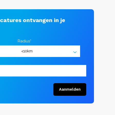
acatures ontvangen in je
Radius*
Aanmelden