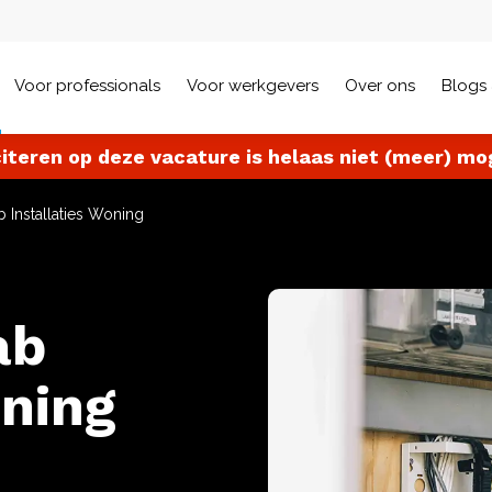
Voor professionals
Voor werkgevers
Over ons
Blogs 
citeren op deze vacature is helaas niet (meer) mog
b Installaties Woning
ab
oning