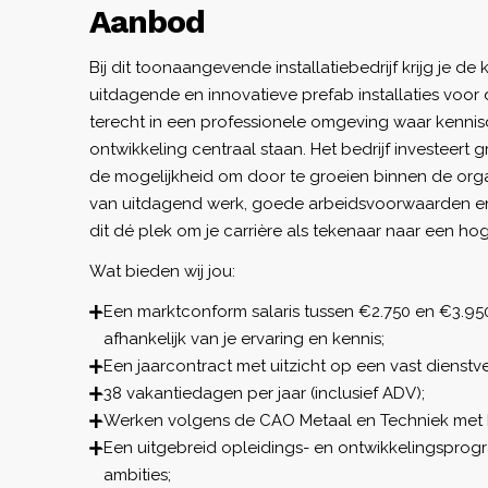
Aanbod
Bij dit toonaangevende installatiebedrijf krijg je d
uitdagende en innovatieve prefab installaties voo
terecht in een professionele omgeving waar kennis
ontwikkeling centraal staan. Het bedrijf investeert g
de mogelijkheid om door te groeien binnen de orga
van uitdagend werk, goede arbeidsvoorwaarden en e
dit dé plek om je carrière als tekenaar naar een hoge
Wat bieden wij jou:
Een marktconform salaris tussen €2.750 en €3.95
afhankelijk van je ervaring en kennis;
Een jaarcontract met uitzicht op een vast dienstv
38 vakantiedagen per jaar (inclusief ADV);
Werken volgens de CAO Metaal en Techniek met 
Een uitgebreid opleidings- en ontwikkelingspr
ambities;