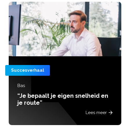
cesverhaal
Suc
Bas
“Je bepaalt je eigen snelheid en
je route”
Lees meer