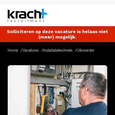
Solliciteren op deze vacature is helaas niet
(meer) mogelijk.
Home
Vacatures
Installatietechniek
Uitvoerder