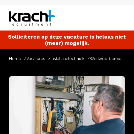
Solliciteren op deze vacature is helaas niet
(meer) mogelijk.
Home
Vacatures
Installatietechniek
Werkvoorbereider W utiliteit