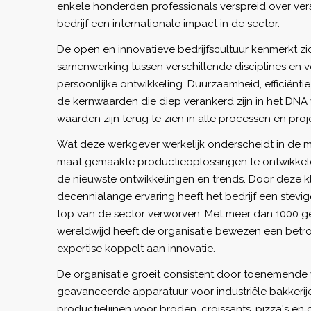
enkele honderden professionals verspreid over vers
bedrijf een internationale impact in de sector.
De open en innovatieve bedrijfscultuur kenmerkt z
samenwerking tussen verschillende disciplines en v
persoonlijke ontwikkeling. Duurzaamheid, efficiënti
de kernwaarden die diep verankerd zijn in het DNA 
waarden zijn terug te zien in alle processen en proj
Wat deze werkgever werkelijk onderscheidt in de 
maat gemaakte productieoplossingen te ontwikkelen
de nieuwste ontwikkelingen en trends. Door deze k
decennialange ervaring heeft het bedrijf een stevige
top van de sector verworven. Met meer dan 1000 
wereldwijd heeft de organisatie bewezen een betrou
expertise koppelt aan innovatie.
De organisatie groeit consistent door toenemende
geavanceerde apparatuur voor industriële bakkeri
productielijnen voor broden, croissants, pizza's en