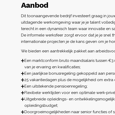
Aanbod
Dit toonaangevende bedrijf investeert graag in jou
uitdagende werkomgeving waar je je talent volledi
terecht in een dynamisch team waar innovatie en s
De informele werksfeer zorgt ervoor dat je je snel thu
internationale projecten je de kans geven om je ho
We bieden een aantrekkelijk pakket aan arbeidsvo
Een marktconform bruto maandsalaris tussen €3.0
van je ervaring en kwalificaties;
Een jaarlijkse bonusregeling gekoppeld aan persoo
25 vakantiedagen plus de mogelijkheid om extra 
Een uitstekende pensioenregeling;
Flexibele werktijden voor een optimale werk-priv
Uitgebreide opleidings- en ontwikkelingsmogelij
opleidingsbudget;
Doorgroeimogelijkheden naar senior functies of spe