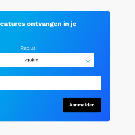
acatures ontvangen in je
Radius*
Aanmelden