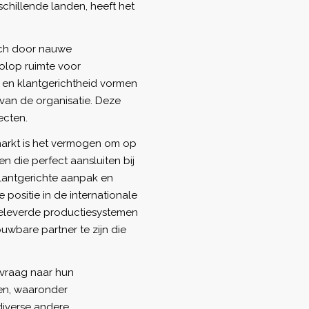
chillende landen, heeft het
ich door nauwe
olop ruimte voor
e en klantgerichtheid vormen
van de organisatie. Deze
ecten.
markt is het vermogen om op
 die perfect aansluiten bij
lantgerichte aanpak en
 positie in de internationale
geleverde productiesystemen
wbare partner te zijn die
 vraag naar hun
jen, waaronder
 diverse andere