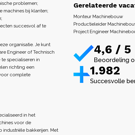
hnische problemen;
Gerelateerde vaca
 machines bij klanten;
Monteur Machinebouw
;
Productieleider Machinebo
cten succesvol af te
Project Engineer Machineb
eze organisatie. Je kunt
4,6 / 5
are Engineer of Technisch
Beoordeling o
te specialiseren in
1.982
elen richting een
t voor complete
Succesvolle be
ialiseerd in het
hines voor de
industriële bakkerijen. Met