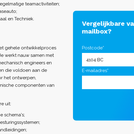
regelmatige teamactiviteiten;
aseauto;
aal en Techniek.
Vergelijkbare v
mailbox?
 het gehele ontwikkelproces
Postcode*
 Je werkt nauw samen met
 mechanisch engineers en
ren die voldoen aan de
E-mailadres*
or het ontwerpen,
tronische componenten van
 uit:
he schema's;
esturingssystemen;
ndleidingen;