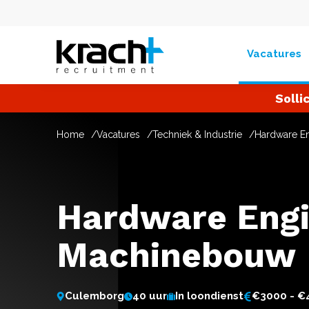
Vacatures
Solli
Home
Vacatures
Techniek & Industrie
Hardware E
Hardware Engi
Machinebouw
Culemborg
40 uur
In loondienst
€3000 - €