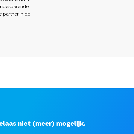
tenbesparende
 partner in de
elaas niet (meer) mogelijk.