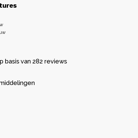
tures
uw
ouw
p basis van 282 reviews
middelingen