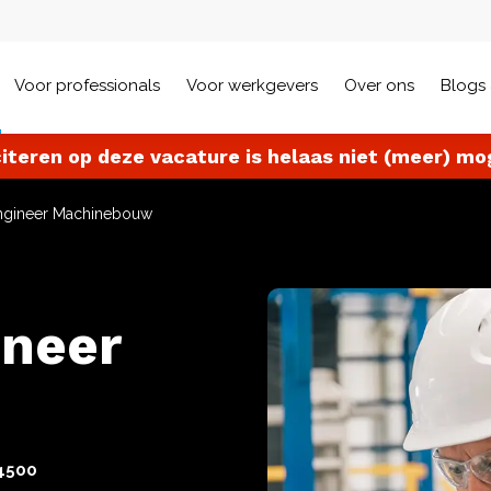
Voor professionals
Voor werkgevers
Over ons
Blogs 
citeren op deze vacature is helaas niet (meer) mog
ngineer Machinebouw
neer
4500