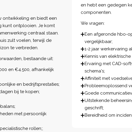
en hebt een gedegen ken
componenten.
w ontwikkeling en biedt een
We vragen:
g kunt ontplooien. Je komt
amenwerking centraal staan.
Een afgeronde hbo-opl
is zult voelen, terwijl de
vergelijkbaar;
rizon te verbreden.
1-2 jaar werkervaring
Kennis van elektrisch
orwaarden, bestaande uit:
Ervaring met CAD-soft
00 en €4.500, afhankelijk
schema's;
Affiniteit met voedsel
nlijke en bedrijfsprestaties;
Probleemoplossend v
dagen bij te kopen;
Goede communicatiev
Uitstekende beheersin
ébalans;
geschrift;
kheden met persoonlijk
Bereidheid om incident
cialistische rollen;;