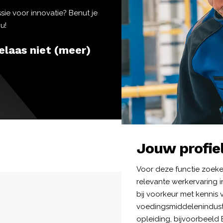
sie voor innovatie? Benut je
u!
elaas niet (meer)
Jouw profie
Voor deze functie zoeke
relevante werkervaring 
bij voorkeur met kennis
voedingsmiddelenindustr
opleiding, bijvoorbeeld 