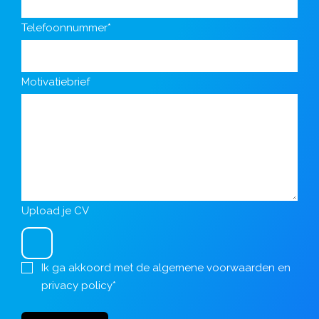
Telefoonnummer*
Motivatiebrief
Upload je CV
Ik ga akkoord met de
algemene voorwaarden
en
privacy policy
*