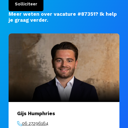
Solliciteer
Meer weten over vacature #87351?
Ik help
je graag verder
.
Gijs Humphries
06 27296164