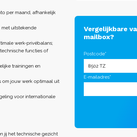
to per maand, afhankelijk
 met uitstekende
Vergelijkbare v
mailbox?
ptimale werk-privébalans;
technische functies of
Postcode*
ijke trainingen en
E-mailadres*
 om jouw werk optimaal uit
ling voor internationale
jij het technische gezicht