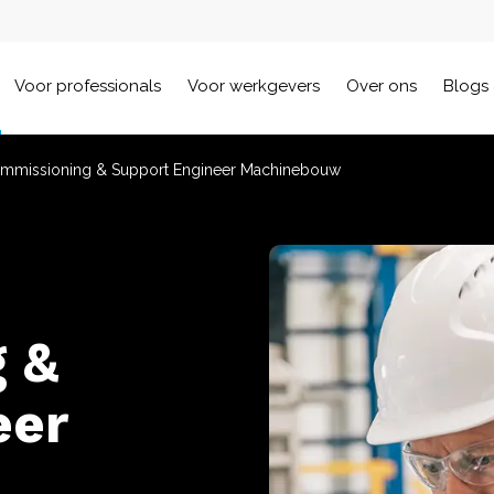
Voor professionals
Voor werkgevers
Over ons
Blogs 
ommissioning & Support Engineer Machinebouw
 &
eer