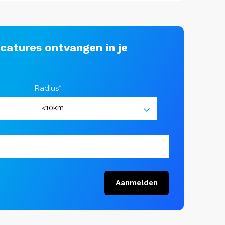
acatures ontvangen in je
Radius*
Aanmelden