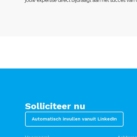
jouw expertise direct bijdraagt aan het succes van
Solliciteer nu
Automatisch invullen vanuit LinkedIn