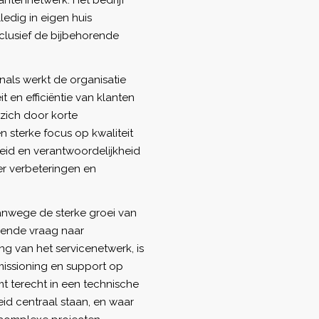
ntennetwerk. Het bedrijf
edig in eigen huis
lusief de bijbehorende
als werkt de organisatie
 en efficiëntie van klanten
 zich door korte
n sterke focus op kwaliteit
eid en verantwoordelijkheid
er verbeteringen en
anwege de sterke groei van
mende vraag naar
g van het servicenetwerk, is
missioning en support op
mt terecht in een technische
eid centraal staan, en waar