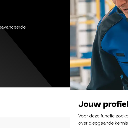
geavanceerde
Jouw profie
Voor deze functie zoeken
over diepgaande kennis 