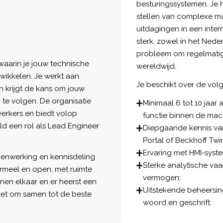
besturingssystemen. Je 
stellen van complexe m
uitdagingen in een inte
sterk, zowel in het Neder
probleem om regelmatig 
waarin je jouw technische
wereldwijd.
twikkelen. Je werkt aan
Je beschikt over de vol
n krijgt de kans om jouw
 te volgen. De organisatie
Minimaal 6 tot 10 jaar
werkers en biedt volop
functie binnen de mac
d een rol als Lead Engineer
Diepgaande kennis van
Portal of Beckhoff Twi
Ervaring met HMI-syste
menwerking en kennisdeling
Sterke analytische v
formeel en open, met ruimte
vermogen;
unen elkaar en er heerst een
Uitstekende beheersin
nzet om samen tot de beste
woord en geschrift.