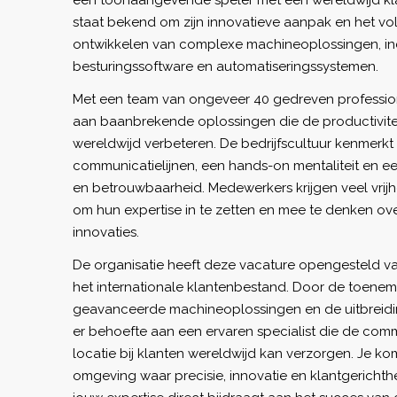
een toonaangevende speler met een wereldwijd kla
staat bekend om zijn innovatieve aanpak en het voll
ontwikkelen van complexe machineoplossingen, inc
besturingssoftware en automatiseringssystemen.
Met een team van ongeveer 40 gedreven profession
aan baanbrekende oplossingen die de productiviteit
wereldwijd verbeteren. De bedrijfscultuur kenmerkt
communicatielijnen, een hands-on mentaliteit en ee
en betrouwbaarheid. Medewerkers krijgen veel vrijh
om hun expertise in te zetten en mee te denken ov
innovaties.
De organisatie heeft deze vacature opengesteld v
het internationale klantenbestand. Door de toene
geavanceerde machineoplossingen en de uitbreidin
er behoefte aan een ervaren specialist die de com
locatie bij klanten wereldwijd kan verzorgen. Je ko
omgeving waar precisie, innovatie en klantgerichth