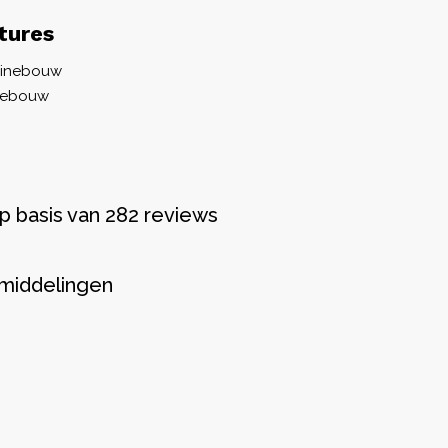
tures
hinebouw
nebouw
p basis van 282 reviews
middelingen