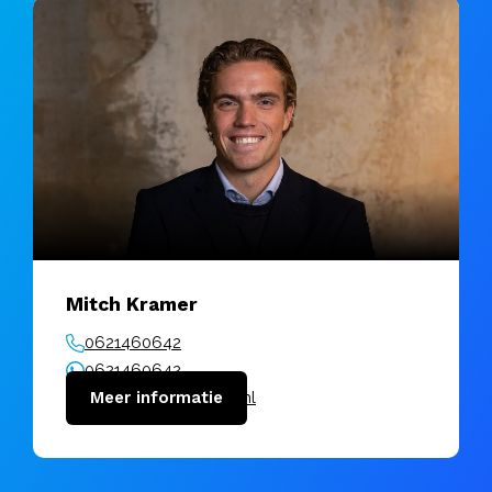
Mitch Kramer
0621460642
0621460642
mitch@vanuitkracht.nl
Meer informatie