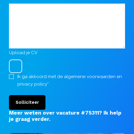
Upload je CV
Ik ga akkoord met de
algemene voorwaarden
en
privacy policy
*
Solliciteer
Meer weten over vacature #75311?
Ik help
je graag verder
.