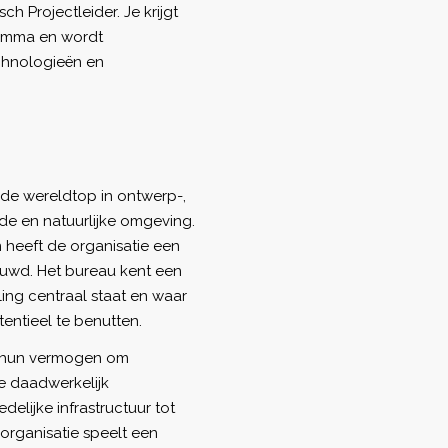
ch Projectleider. Je krijgt
ramma en wordt
chnologieën en
de wereldtop in ontwerp-,
e en natuurlijke omgeving.
 heeft de organisatie een
uwd. Het bureau kent een
ing centraal staat en waar
ntieel te benutten.
is hun vermogen om
e daadwerkelijk
lijke infrastructuur tot
rganisatie speelt een