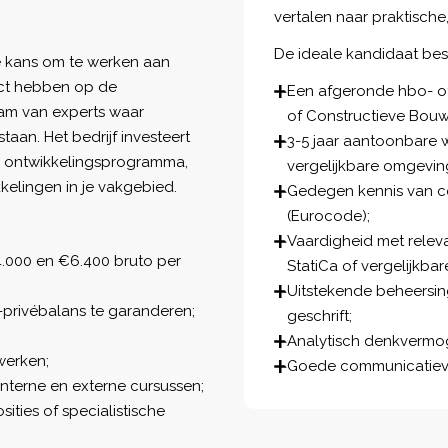
vertalen naar praktische
De ideale kandidaat bes
de kans om te werken aan
act hebben op de
Een afgeronde hbo- of 
am van experts waar
of Constructieve Bou
taan. Het bedrijf investeert
3-5 jaar aantoonbare w
 en ontwikkelingsprogramma,
vergelijkbare omgevin
kelingen in je vakgebied.
Gedegen kennis van c
(Eurocode);
Vaardigheid met releva
4.000 en €6.400 bruto per
StatiCa of vergelijkbar
Uitstekende beheersin
privébalans te garanderen;
geschrift;
Analytisch denkverm
werken;
Goede communicatieve 
nterne en externe cursussen;
ities of specialistische