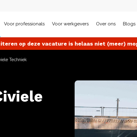
Voor professionals
Voor werkgevers
Over ons
Blogs 
citeren op deze vacature is helaas niet (meer) mog
viele Techniek
iviele