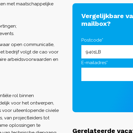
ten met maatschappelijke
Vergelijkbare v
mailbox?
rtingen;
events.
Postcode*
 waar open communicatie,
t bedrijf volgt de cao voor
aire arbeidsvoorwaarden en
E-mailadres*
ntiële rol binnen
delijk voor het ontwerpen,
 voor uiteenlopende civiele
, van projectleiders tot
ame oplossingen te
Gerelateerde vaca
ie van technische diepgang