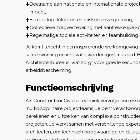
Deelname aan nationale en internationale projec
impact;
Een laptop, telefoon en reiskostenvergoeding;
Collectieve zorgverzekering met aantrekkelijke ko
Regelmatige sociale activiteiten en teambuilding 
Je komt terecht in een inspirerende werkomgeving
samenwerking en innovatie worden gestimuleerd. He
Architectenbureaus, wat zorgt voor goede secund
arbeidsbescherming.
Functieomschrijving
Als Constructeur Civiele Techniek vervul je een esse
multidisciplinaire projectteams. Je bent verantwoor
berekenen en uitwerken van complexe constructies
projecten. Je werkt samen met verschillende experts
architecten, om technisch hoogwaardige en duurz
realiseren. De functie biedt een perfecte combinat