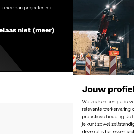
erk mee aan projecten met
elaas niet (meer)
Jouw profie
We zoeken een gedreven 
relevante werkervaring 
proactieve houding. Je 
je kunt zowel zelfstandi
deze rol is het essentie