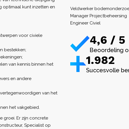
ing optimaal kunt inzetten en
Veldwerker bodemonderzo
Manager Projectbeheersing
Engineer Civiel
twerpen voor civiele
4,6 / 5
Beoordeling o
en bestekken;
1.982
rekeningen;
elen van kennis binnen het
Succesvolle be
vers en andere
 vertegenwoordigen van het
nnen het vakgebied.
e groei. Er zijn concrete
nstructeur, Specialist op