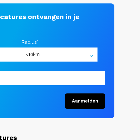
acatures ontvangen in je
Radius*
Aanmelden
tures