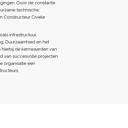
dagingen. Door de constante
uurzame technische
n Constructeur Civiele
oals infrastructuur,
ng. Duurzaamheid en het
n hierbij de kernwaarden van
rd van succesvolle projecten
ze organisatie een
tructeurs.