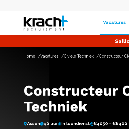
Vacatures
Solli
Home
Vacatures
Civiele Techniek
Constructeur Ci
Constructeur C
Techniek
Assen
40 uur
In loondienst
€4050 - €6400