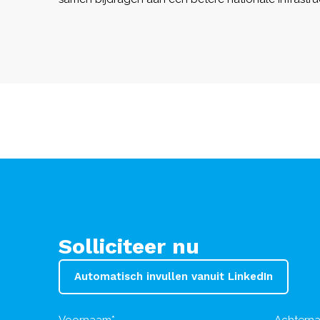
Solliciteer nu
Automatisch invullen vanuit LinkedIn