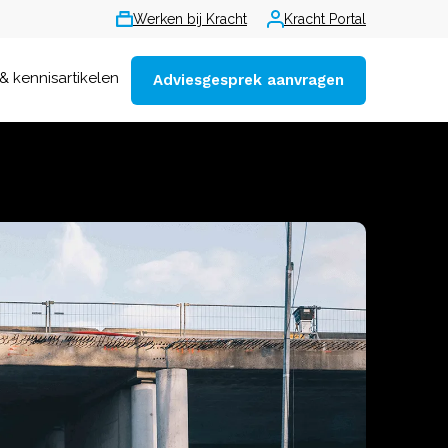
Werken bij Kracht
Kracht Portal
& kennisartikelen
Adviesgesprek aanvragen