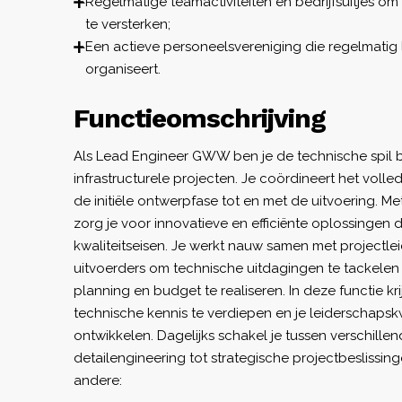
Regelmatige teamactiviteiten en bedrijfsuitjes o
te versterken;
Een actieve personeelsvereniging die regelmati
organiseert.
Functieomschrijving
Als Lead Engineer GWW ben je de technische spil
infrastructurele projecten. Je coördineert het voll
de initiële ontwerpfase tot en met de uitvoering. M
zorg je voor innovatieve en efficiënte oplossingen
kwaliteitseisen. Je werkt nauw samen met projectle
uitvoerders om technische uitdagingen te tackelen
planning en budget te realiseren. In deze functie kri
technische kennis te verdiepen en je leiderschapskw
ontwikkelen. Dagelijks schakel je tussen verschille
detailengineering tot strategische projectbeslissi
andere: