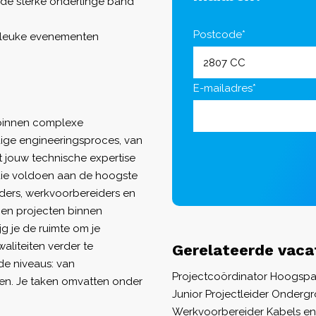
m de sterke onderlinge band
Postcode*
g leuke evenementen
E-mailadres*
 binnen complexe
edige engineeringsproces, van
et jouw technische expertise
 die voldoen aan de hoogste
iders, werkvoorbereiders en
 en projecten binnen
jg je de ruimte om je
aliteiten verder te
Gerelateerde vaca
nde niveaus: van
Projectcoördinator Hoogsp
ngen. Je taken omvatten onder
Junior Projectleider Ondergr
Werkvoorbereider Kabels en