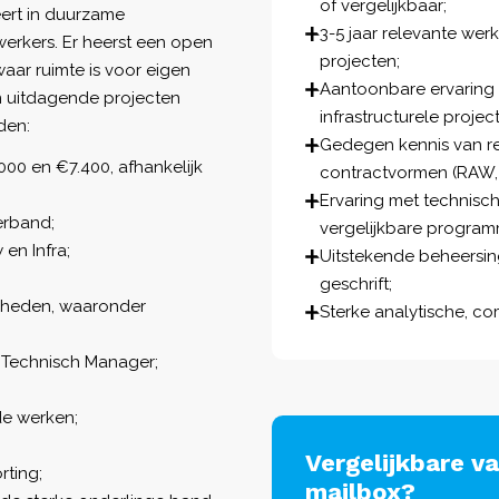
of vergelijkbaar;
eert in duurzame
3-5 jaar relevante we
werkers. Er heerst een open
projecten;
ar ruimte is voor eigen
Aantoonbare ervaring
 en uitdagende projecten
infrastructurele projec
den:
Gedegen kennis van re
00 en €7.400, afhankelijk
contractvormen (RAW,
Ervaring met technisch
erband;
vergelijkbare program
en Infra;
Uitstekende beheersin
geschrift;
jkheden, waaronder
Sterke analytische, co
 Technisch Manager;
de werken;
Vergelijkbare v
rting;
mailbox?