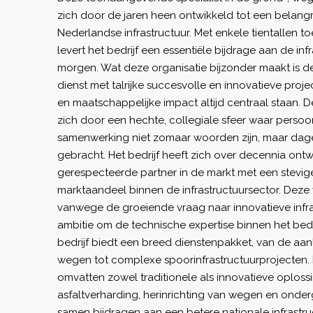
zich door de jaren heen ontwikkeld tot een belangr
Nederlandse infrastructuur. Met enkele tientallen t
levert het bedrijf een essentiële bijdrage aan de in
morgen. Wat deze organisatie bijzonder maakt is 
dienst met talrijke succesvolle en innovatieve proj
en maatschappelijke impact altijd centraal staan. D
zich door een hechte, collegiale sfeer waar persoon
samenwerking niet zomaar woorden zijn, maar dageli
gebracht. Het bedrijf heeft zich over decennia ontw
gerespecteerde partner in de markt met een stevige 
marktaandeel binnen de infrastructuursector. Deze 
vanwege de groeiende vraag naar innovatieve infr
ambitie om de technische expertise binnen het bedri
bedrijf biedt een breed dienstenpakket, van de aa
wegen tot complexe spoorinfrastructuurprojecte
omvatten zowel traditionele als innovatieve oplos
asfaltverharding, herinrichting van wegen en onderg
samen bijdragen aan een betere nationale infrastru