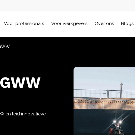
Voor professionals
Voor werkgevers
Over ons
Blogs 
r GWW
r GWW
W en leid innovatieve