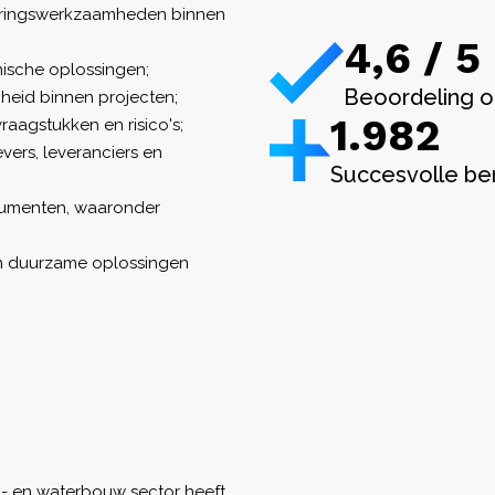
eeringswerkzaamheden binnen
4,6 / 5
ische oplossingen;
Beoordeling o
gheid binnen projecten;
1.982
raagstukken en risico's;
ers, leveranciers en
Succesvolle be
cumenten, waaronder
en duurzame oplossingen
- en waterbouw sector heeft