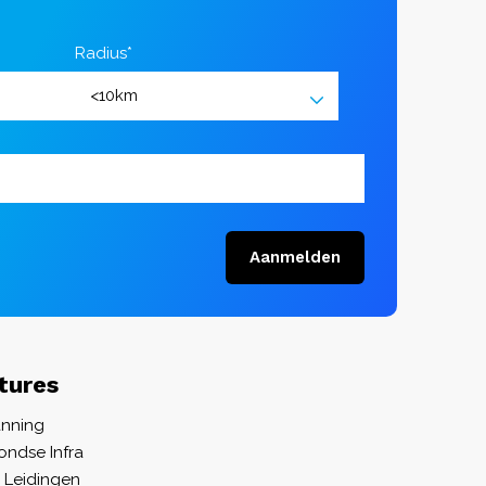
Radius*
Aanmelden
tures
anning
ondse Infra
 Leidingen