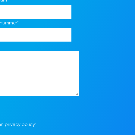
aam*
nnummer*
en
privacy policy
*