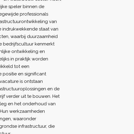
ijke speler binnen de
oegewijde professionals
frastructuurontwikkeling van
de indrukwekkende staat van
ecten, waarbij duurzaamheid
e bedrijfscultuur kenmerkt
lijke ontwikkeling en
jks in praktijk worden
ikkeld tot een
positie en significant
vacature is ontstaan
astructuuroplossingen en de
jf verder uit te bouwen. Het
nleg en het onderhoud van
n. Hun werkzaamheden
singen, waaronder
rondse infrastructuur, die
ctuur.