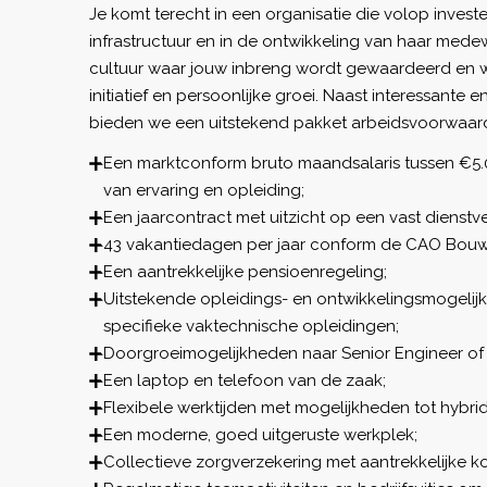
Je komt terecht in een organisatie die volop invest
infrastructuur en in de ontwikkeling van haar mede
cultuur waar jouw inbreng wordt gewaardeerd en wa
initiatief en persoonlijke groei. Naast interessante
bieden we een uitstekend pakket arbeidsvoorwaar
Een marktconform bruto maandsalaris tussen €5.0
van ervaring en opleiding;
Een jaarcontract met uitzicht op een vast dienstv
43 vakantiedagen per jaar conform de CAO Bouw 
Een aantrekkelijke pensioenregeling;
Uitstekende opleidings- en ontwikkelingsmogeli
specifieke vaktechnische opleidingen;
Doorgroeimogelijkheden naar Senior Engineer of
Een laptop en telefoon van de zaak;
Flexibele werktijden met mogelijkheden tot hybri
Een moderne, goed uitgeruste werkplek;
Collectieve zorgverzekering met aantrekkelijke ko