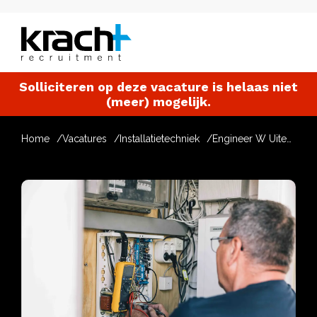
Solliciteren op deze vacature is helaas niet
(meer) mogelijk.
Home
Vacatures
Installatietechniek
Engineer W Uiteenlopende Projecten