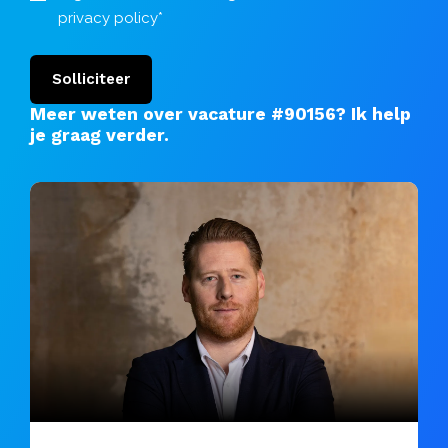
privacy policy
*
Solliciteer
Meer weten over vacature #90156?
Ik help
je graag verder
.