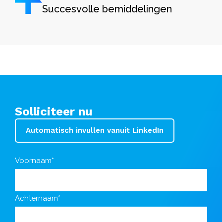
Succesvolle bemiddelingen
Solliciteer nu
Automatisch invullen vanuit LinkedIn
Voornaam*
Achternaam*