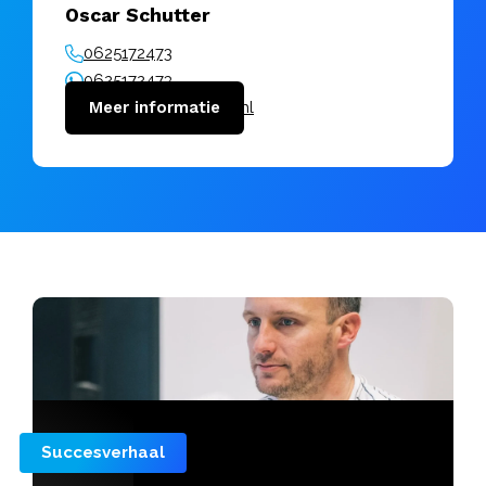
Oscar Schutter
0625172473
0625172473
oscar@vanuitkracht.nl
Meer informatie
Succesverhaal