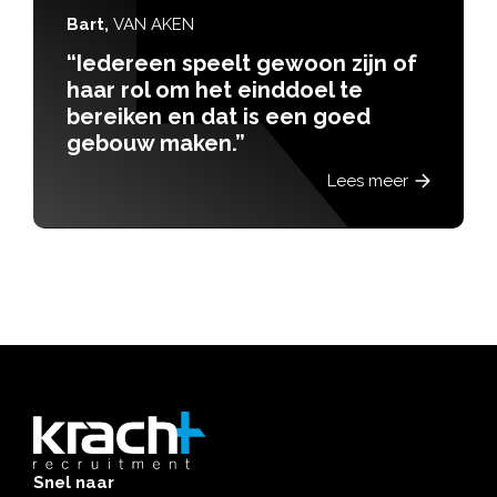
Maurits Brasz
lt gewoon zijn of
“Geen vacature
 einddoel te
perfecte match:
t is een goed
Goldbeck”
”
Lees meer
Snel naar