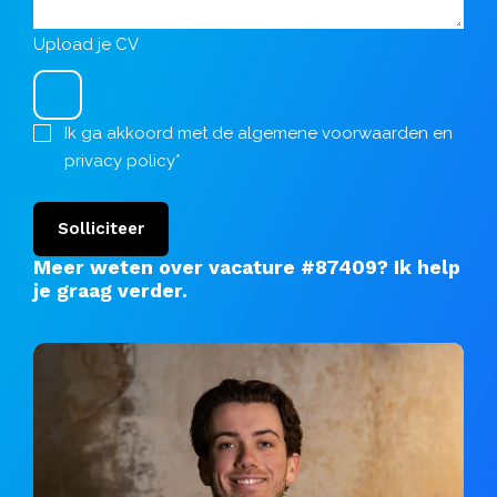
Upload je CV
Ik ga akkoord met de
algemene voorwaarden
en
privacy policy
*
Solliciteer
Meer weten over vacature #87409?
Ik help
je graag verder
.