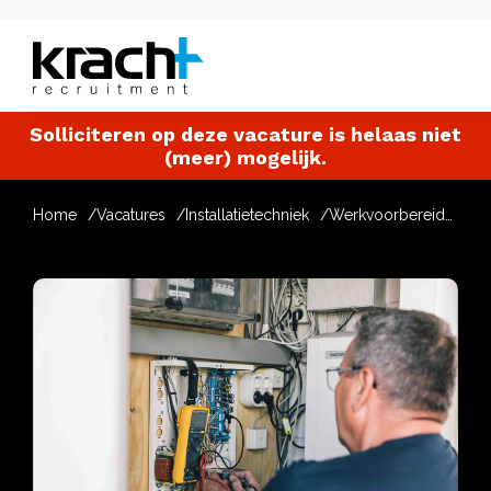
Solliciteren op deze vacature is helaas niet
(meer) mogelijk.
Home
Vacatures
Installatietechniek
Werkvoorbereider Ventilatiekanalen