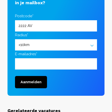
in je mailbox?
Postcode*
Radius*
E-mailadres*
Aanmelden
Gerelateerde vacatures