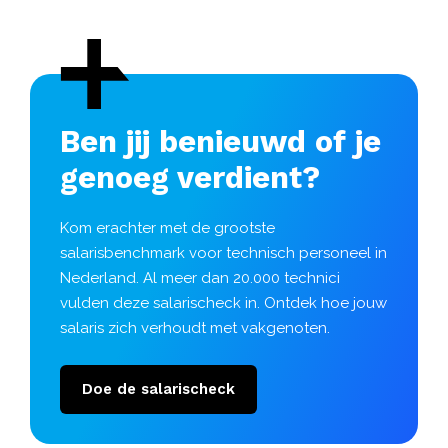
Ben jij benieuwd of je
genoeg verdient?
Kom erachter met de grootste
salarisbenchmark voor technisch personeel in
Nederland. Al meer dan 20.000 technici
vulden deze salarischeck in. Ontdek hoe jouw
salaris zich verhoudt met vakgenoten.
Doe de salarischeck