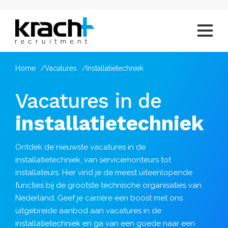
Home
Vacatures
Installatietechniek
Vacatures in de
installatietechniek
Ontdek de nieuwste vacatures in de
installatietechniek, van servicemonteurs tot
installateurs. Hier vind je de meest uiteenlopende
functies bij de grootste technische organisaties van
Nederland. Geef je carrière een boost met ons
uitgebreide aanbod aan vacatures in de
installatietechniek en ga van een goede naar een