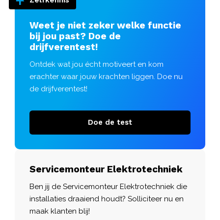
Zelfkennis
Weet je niet zeker welke functie
bij jou past? Doe de
drijfverentest!
Ontdek wat jou écht motiveert en kom
erachter waar jouw krachten liggen. Doe nu
de drijfverentest!
Doe de test
Servicemonteur Elektrotechniek
Ben jij de Servicemonteur Elektrotechniek die
installaties draaiend houdt? Solliciteer nu en
maak klanten blij!