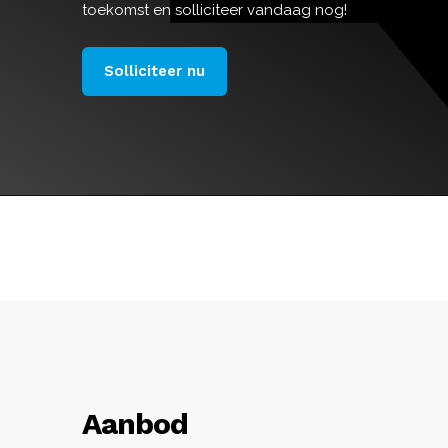
toekomst en solliciteer vandaag nog!
Solliciteer nu
Aanbod