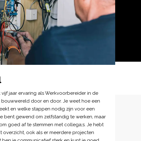
l
 vijf jaar ervaring als Werkvoorbereider in de
 bouwwereld door en door. Je weet hoe een
teekt en welke stappen nodig zijn voor een
 Je bent gewend om zelfstandig te werken, maar
k om goed af te stemmen met collega;s. Je hebt
t overzicht, ook als er meerdere projecten
t ben je communicatief sterk en kunt je goed