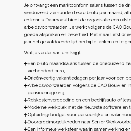
Je ontvangt een marktconform salaris tussen de d
vierduizend vierhonderd euro bruto per maand, afha
en kennis. Daarnaast biedt de organisatie een uits
arbeidsvoorwaarden. Je werkt volgens de CAO Bouw
goede afspraken en zekerheid. Met maar liefst dri
jaar heb je voldoende tijd om bij te tanken en te geni
Wat je verder van ons krijgt:
Een bruto maandsalaris tussen de drieduizend z
vierhonderd euro;
Drieënveertig vakantiedagen per jaar voor een op
Arbeidsvoorwaarden volgens de CAO Bouw en In
pensioenregeling;
Reiskostenvergoeding en een bedrijfsauto of leas
Moderne werkplek met de nieuwste software en t
Opleidingsbudget voor persoonlijke en vakinhoude
Doorgroeimogelijkheden naar Senior Werkvoorbere
Een informele werksfeer waarin samenwerking en 