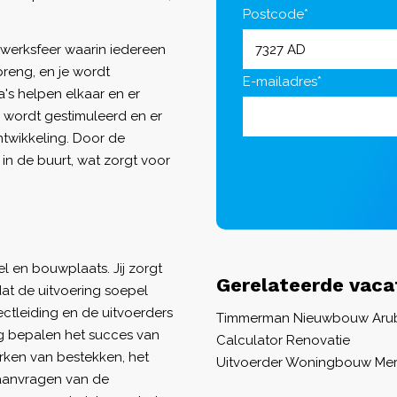
Postcode*
 werksfeer waarin iedereen
nbreng, en je wordt
E-mailadres*
's helpen elkaar en er
 wordt gestimuleerd en er
twikkeling. Door de
in de buurt, wat zorgt voor
el en bouwplaats. Jij zorgt
Gerelateerde vaca
at de uitvoering soepel
ectleiding en de uitvoerders
Timmerman Nieuwbouw Aru
g bepalen het succes van
Calculator Renovatie
erken van bestekken, het
Uitvoerder Woningbouw Me
aanvragen van de