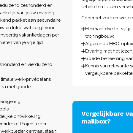
rieduizend zeshonderd en
schakelen tussen verschi
nkelijk van jouw ervaring
Concreet zoeken we ie
tekend pakket aan secundaire
 en Infra, wat zorgt voor
Minimaal drie tot vijf 
eënveertig vakantiedagen per
woningbouw;
eten van je vrije tijd.
Afgeronde MBO-opleidi
Ervaring met het leze
Goede beheersing van 
eshonderd en vierduizend
Kennis van relevante 
vergelijkbare pakkette
timale werk-privébalans;
fra met goede
eregeling;
ools;
Vergelijkbare v
lijke ontwikkeling;
mailbox?
ider of Projectleider;
werkplezier centraal staan;