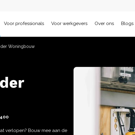
Voor professionals
Voor werkgevers
Over ons
Blogs 
ider Woningbouw
der
4400
laat verlopen? Bouw mee aan de