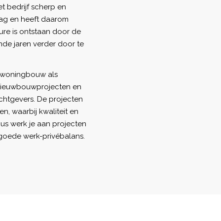
et bedrijf scherp en
aag en heeft daarom
ure is ontstaan door de
de jaren verder door te
e woningbouw als
, nieuwbouwprojecten en
htgevers. De projecten
n, waarbij kwaliteit en
cus werk je aan projecten
n goede werk-privébalans.