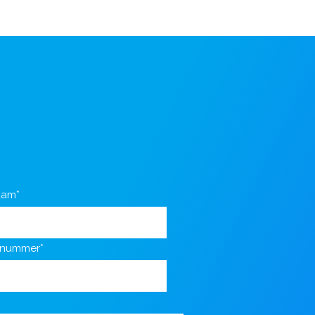
aam*
nnummer*