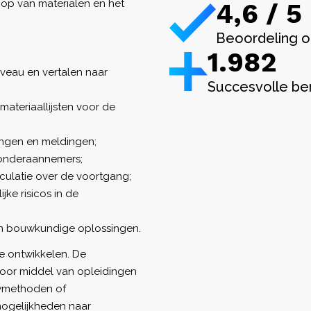
op van materialen en het
4,6 / 5
Beoordeling o
1.982
iveau en vertalen naar
Succesvolle be
ateriaallijsten voor de
ngen en meldingen;
 onderaannemers;
lculatie over de voortgang;
ke risicos in de
en bouwkundige oplossingen.
te ontwikkelen. De
door middel van opleidingen
uwmethoden of
mogelijkheden naar