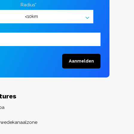
Radius*
Aanmelden
tures
ba
rwedekanaalzone