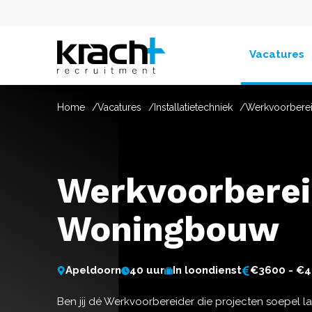
Vacatures
Home
Vacatures
Installatietechniek
Werkvoorbere
Werkvoorberei
Woningbouw
Apeldoorn
40 uur
In loondienst
€3600 - €
Ben jij dé Werkvoorbereider die projecten soepel 