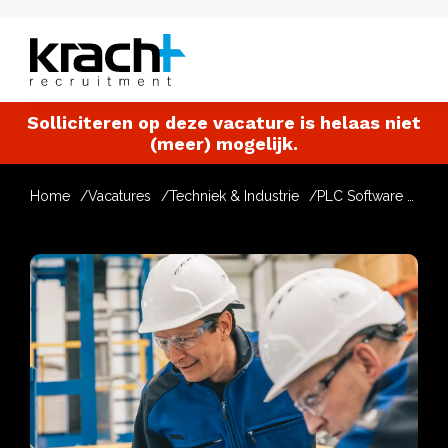
Solliciteren op deze vacature is helaas niet
(meer) mogelijk.
Home
Vacatures
Techniek & Industrie
PLC Software Engineer Machinebouw