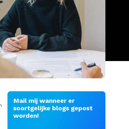
Mail mij wanneer er
n
soortgelijke blogs gepost
worden!