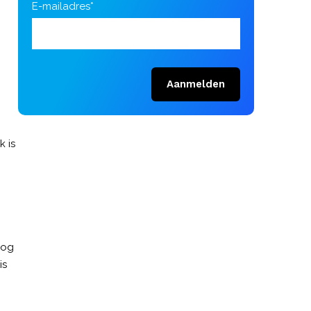
E-mailadres*
Aanmelden
k is
nog
is