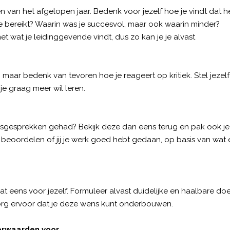
n van het afgelopen jaar. Bedenk voor jezelf hoe je vindt dat h
je bereikt? Waarin was je succesvol, maar ook waarin minder?
n met wat je leidinggevende vindt, dus zo kan je je alvast
t, maar bedenk van tevoren hoe je reageert op kritiek. Stel jezelf
 je graag meer wil leren.
ngsgesprekken gehad? Bekijk deze dan eens terug en pak ook je
k beoordelen of jij je werk goed hebt gedaan, op basis van wat 
t eens voor jezelf. Formuleer alvast duidelijke en haalbare do
 zorg ervoor dat je deze wens kunt onderbouwen.
orwaarden voor