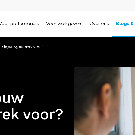
Voor professionals
Voor werkgevers
Over ons
Blogs &
indejaarsgesprek voor?
jouw
rek voor?